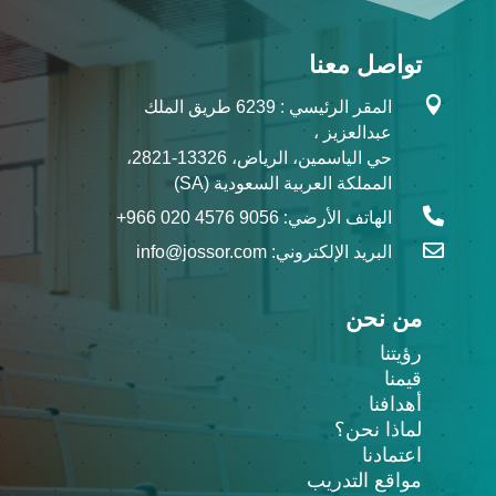
تواصل معنا

المقر الرئيسي : 6239 طريق الملك
عبدالعزيز ،
حي الياسمين، الرياض، 13326-2821،
المملكة العربية السعودية (SA)

الهاتف الأرضي:
+966 020 4576 9056‬

البريد الإلكتروني:
info@jossor.com
من نحن
رؤيتنا
قيمنا
أهدافنا
لماذا نحن؟
اعتمادنا
مواقع التدريب