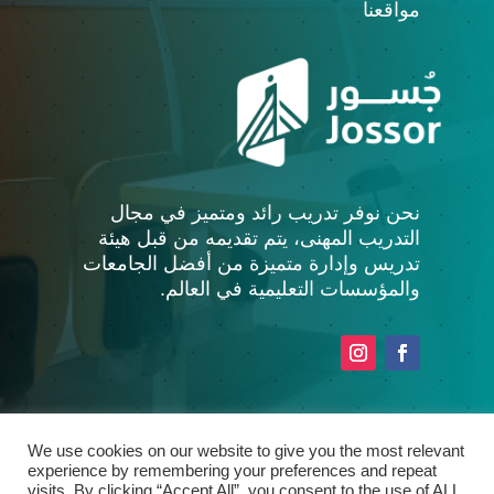
مواقعنا
نحن نوفر تدريب رائد ومتميز في مجال
التدريب المهنى، يتم تقديمه من قبل هيئة
تدريس وإدارة متميزة من أفضل الجامعات
والمؤسسات التعليمية في العالم.
We use cookies on our website to give you the most relevant
experience by remembering your preferences and repeat
حقوق النشر © جسور
StandardTouch e-
Designed by
visits. By clicking “Accept All”, you consent to the use of ALL